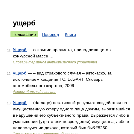
ущерб
Толкование
Перевод
Книги
Ущерб
— сокрытие предмета, принадлежащего к
11
конкурсной массе …
Словарь терминов антикризисного управления
ущерб
— – вид страхового случая – автокаско, за
12
исключением хищения ТС. EdwART. Словарь
автомобильного жаргона, 2009 …
Автомобильный словарь
Ущерб
— (damage) негативный результат воздействия на
13
имущественную сферу одного лица другим, выразившийся
в нарушении его субъективного права. Выражается либо в
уменьшении (утрате или повреждении) имущества, либо в
недополучении дохода, который был бы&#8230; …