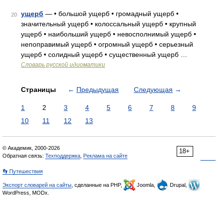
ущерб
— • большой ущерб • громадный ущерб •
20
значительный ущерб • колоссальный ущерб • крупный
ущерб • наибольший ущерб • невосполнимый ущерб •
непоправимый ущерб • огромный ущерб • серьезный
ущерб • солидный ущерб • существенный ущерб …
Словарь русской идиоматики
Страницы
←
Предыдущая
Следующая
→
1
2
3
4
5
6
7
8
9
10
11
12
13
© Академик, 2000-2026
18+
Обратная связь:
Техподдержка
,
Реклама на сайте
👣 Путешествия
Экспорт словарей на сайты
, сделанные на PHP,
Joomla,
Drupal,
WordPress, MODx.