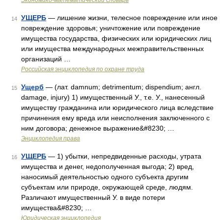
Экономико-математический словарь
УЩЕРБ
— лишение жизни, телесное повреждение или иное
14
повреждение здоровья; уничтожение или повреждение
имущества государства, физических или юридических лиц
или имущества международных межправительственных
организаций …
Российская энциклопедия по охране труда
Ущерб
— (лат. damnum; detrimentum; dispendium; англ.
15
damage, injury) 1) имущественный У., т.е. У., нанесенный
имуществу гражданина или юридического лица вследствие
причинения ему вреда или неисполнения заключенного с
ним договора; денежное выражение&#8230; …
Энциклопедия права
УЩЕРБ
— 1) убытки, непредвиденные расходы, утрата
16
имущества и денег, недополученная выгода; 2) вред,
наносимый деятельностью одного субъекта другим
субъектам или природе, окружающей среде, людям.
Различают имущественный У. в виде потери
имущества&#8230; …
Юридическая энциклопедия