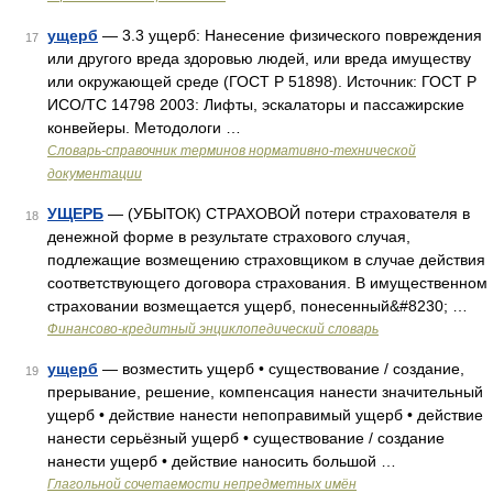
ущерб
— 3.3 ущерб: Нанесение физического повреждения
17
или другого вреда здоровью людей, или вреда имуществу
или окружающей среде (ГОСТ Р 51898). Источник: ГОСТ Р
ИСО/ТС 14798 2003: Лифты, эскалаторы и пассажирские
конвейеры. Методологи …
Словарь-справочник терминов нормативно-технической
документации
УЩЕРБ
— (УБЫТОК) СТРАХОВОЙ потери страхователя в
18
денежной форме в результате страхового случая,
подлежащие возмещению страховщиком в случае действия
соответствующего договора страхования. В имущественном
страховании возмещается ущерб, понесенный&#8230; …
Финансово-кредитный энциклопедический словарь
ущерб
— возместить ущерб • существование / создание,
19
прерывание, решение, компенсация нанести значительный
ущерб • действие нанести непоправимый ущерб • действие
нанести серьёзный ущерб • существование / создание
нанести ущерб • действие наносить большой …
Глагольной сочетаемости непредметных имён